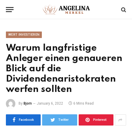
WERT INVESTIEREN
Warum langfristige
Anleger einen genaueren
Blick auf die
Dividendenaristokraten
werfen sollten
By
Bjorn
January 6, 2022
6 Mins Read
Facebook
Twitter
Pinterest